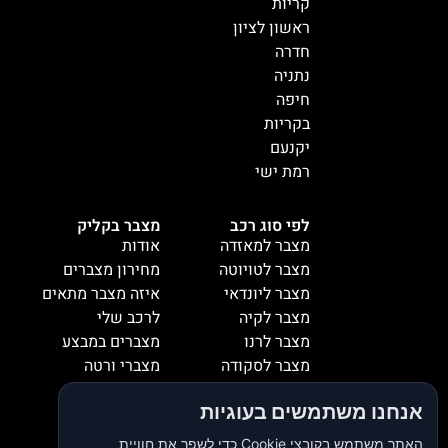
קריות
ראשון לציון
חדרה
נתניה
חיפה
בקריות
יקנעם
רמת ישי
לפי סוג רכב
מצבר בקליק
מצבר למאזדה
אודות
מצבר לטויוטה
מחירון מצברים
מצבר ליונדאי
איזה מצבר מתאים
מצבר לקיה
לרכב שלי
מצבר לרנו
מצברים במבצע
מצבר לסקודה
מצברי ורטה
מצבר למיציבושי
מצברי שנפ
אנחנו משתמשים בעוגיות
מצבר לסובארו
מצברי וולטה
מצבר להונדה
אזורי שירות
האתר משתמש בקובצי Cookie כדי לשפר את חוויית