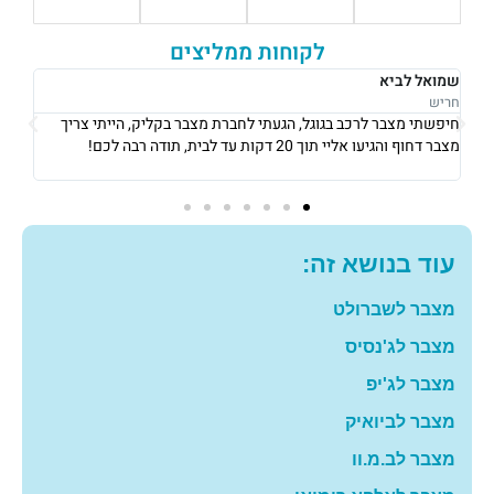
לקוחות ממליצים
רבקה לוי
אוש
נתניה
נתני
אני גרה בנתניה, אני פשוט הייתי חייבת מצבר כדי לצאת לעבודה ב8
את 
בבוקר, הגיעו אליי תוך 10 דקות והחליפו לי מצבר עם מחיר מאוד הוגן!
וגבו
תודה רבה לכם
גם 
עוד בנושא זה:
מצבר לשברולט
מצבר לג'נסיס
מצבר לג'יפ
מצבר לביואיק
מצבר לב.מ.וו