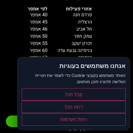
אזורי פעילות
לפי אמפר
פרדס חנה
40 אמפר
הרצליה
45 אמפר
תל אביב
46 אמפר
עמק חפר
50 אמפר
זכרון יעקב
55 אמפר
בנימינה גבעת עדה
60 אמפר
קיסריה
62 אמפר
עתלית
65 אמפר
אנחנו משתמשים בעוגיות
אבן יהודה
66 אמפר
האתר משתמש בקובצי Cookie כדי לשפר את חוויית
קדימה צורן
70 אמפר
הגלישה ולהציג תוכן מותאם.
תל מונד
72 אמפר
רמת השרון
80 אמפר
קבל הכל
ראש העין
95 אמפר
ירושלים
100 אמפר
דחה הכל
בית שמש
ניהול העדפות
התקשרו כעת
וואטסאפ
קריות
ראשון לציון