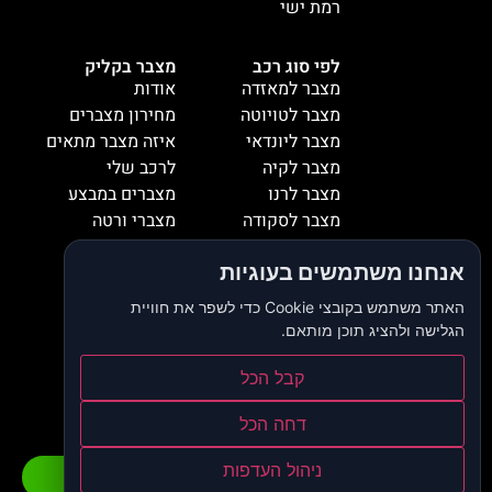
רמת ישי
לפי סוג רכב
מצבר בקליק
מצבר למאזדה
אודות
מצבר לטויוטה
מחירון מצברים
מצבר ליונדאי
איזה מצבר מתאים
מצבר לקיה
לרכב שלי
מצבר לרנו
מצברים במבצע
מצבר לסקודה
מצברי ורטה
מצבר למיציבושי
מצברי שנפ
אנחנו משתמשים בעוגיות
מצבר לסובארו
מצברי וולטה
מצבר להונדה
אזורי שירות
האתר משתמש בקובצי Cookie כדי לשפר את חוויית
מצבר לאופל
המלצות
הגלישה ולהציג תוכן מותאם.
מצבר לסיאט
צור קשר
מצבר לאאודי
דרושים
קבל הכל
מצבר לסוזוקי
בלוג
דחה הכל
הצהרת נגישות
מדיניות פרטיות
ניהול העדפות
התקשרו כעת
וואטסאפ