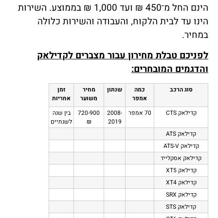
הינם החל מ־450 ₪ ועד 1,000 ₪ בממוצע. השירות
הינו עד לבית הלקוח, והעבודה והשירות כלולה
במחיר.
לפניכם טבלת מחירון עבור מצברים לקדילאק
והדגמים המובחרים:
סוג הרכב
כמה
שנתון
מחיר
זמן
אמפר
משוער
אחריות
קדילאק CTS
70 אמפר
2008-
720-900
בין שנה
2019
₪
לשנתיים
קדילאק ATS
קדילאק ATS-V
קדילאק אסקלייד
קדילאק XT5
קדילאק XT4
קדילאק SRX
קדילאק STS