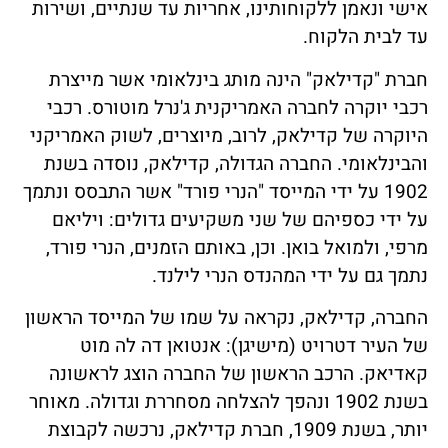
אישי ונאמן ללקוחותינו, אחריות עד שנתיים, ושירות
עד לבית הלקוח.
חברת "קדילאק" הינה מותג בינלאומי אשר מייצרת
רכבי יוקרה לחברה האמריקנית ג'נרל מוטורס. רכבי
היוקרה של קדילאק, לרוב, מיוצרים, לשוק האמריקני
והבינלאומי. החברה הגדולה, קדילאק, נוסדה בשנת
1902 על ידי המייסד "הנרי פורד" אשר התבסס ונתמך
על ידי כספיהם של שני משקיעים גדולים: ויליאם
מרפי, ולמואל בואן. וכן, באותם הזמנים, הנרי פורד,
נתמך גם על ידי המהנדס הנרי לילנד.
החברה, קדילאק, נקראה על שמו של המייסד הראשון
של העיר דטרויט (מישיגן): אנטואן דה לה מוט
קאדיאק. הרכב הראשון של החברה הוצג לראשונה
בשנת 1902 ונהפך להצלחה מסחררת וגדולה. מאוחר
יותר, בשנת 1909, חברת קדילאק, נרכשה לקבוצת