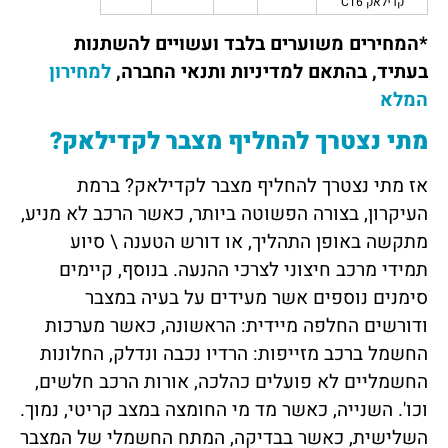
קדילאק CT6
*המחירים משוערים בלבד ועשויים להשתנות
בעתיד, בהתאם למדיניות ותנאי החברה,
למחירון
המלא
מתי נצטרך להחליף מצבר לקדילאק?
אז מתי נצטרך להחליף מצבר לקדילאק? ברמת
העיקרון, בצורה הפשוטה ביותר, כאשר הרכב לא מניע,
מתקשה באופן התהליך, או דורש הטענה \ סיוע
תמידי מרכב חיצוני לצרכי ההנעה. בנוסף, קיימים
סימנים נוספים אשר מעידים על בעיה במצבר
ודורשים החלפה מיידית: הראשונה, כאשר מערכות
החשמל ברכב מזייפות: הרדיו נכבה ונדלק, החלונות
החשמליים לא פועלים כהלכה, אורות הרכב חלשים,
וכו'. השנייה, כאשר מד מי החומצה במצב קריטי, נמוך.
השלישית, כאשר בבדיקה, המתח החשמלי של המצבר