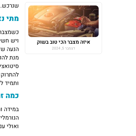
שנרכש.
מתי נצ
כשמצבר ת
ויש חשיב
איזה מצבר הכי טוב בשוק
הנעה של
דצמבר 5, 2024
מנת להפ
סיטואצי
להתרוקנ
ותמיד לד
כמה זמ
במידה ור
הנורמלי 
ואולי עם