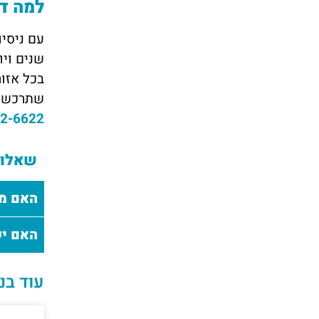
למה דו
עם ניסיו
שנים ויו
שתרכשו,
2-6622
שאלות
האם מח
האם יש
עוד בנ