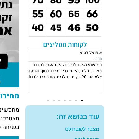
לקוחות ממליצים
רבקה לוי
אושר סעדיה
נתניה
נתניה
גל, הגעתי לחברת
אני גרה בנתניה, אני פשוט הייתי חייבת
את מצבר בקלי
 מצבר דחוף והגיעו
מצבר כדי לצאת לעבודה ב8 בבוקר, הגיעו
החליפו לי מצב
אליי תוך 10 דקות והחליפו לי מצבר עם
שיש, תודה רב
מחיר מאוד הוגן! תודה רבה לכם
להמליץ עליכם
מחירון
מחפשים 
עוד בנושא זה:
תצטרכו 
בשיחה ט
מצבר לשברולט