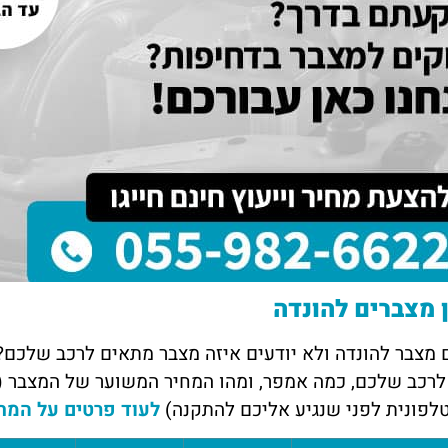
דנה מזרחי
יוסי
תל אביב
חיפ
ק הכרתי דרך חבר טוב, הם
השירות של מצבר בקליק פשוט מדהים!
אין 
ר במהירות וגבו מחיר הכי זול
נתקעתי עם רכב שלא מתניע, ותוך פחות
מצוי
ה לכם על העזרה, שמח
משעה הגיעו עד אליי עם מצבר חדש. גם
שהגי
 גם לאנשים אחרים.
המחיר היה הוגן וגם השירות היה מקצועי.
אפנ
ממליצה בחום
 מצברים להונדה
מצבר להונדה ולא יודעים איזה מצבר מתאים לרכב שלכם?
לרכב שלכם, כמה אמפר, ומהו המחיר המשוער של המצבר (
לפונית לפני שנגיע אליכם להתקנה)
לעוד פרטים על המח