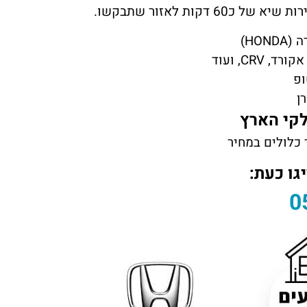
ות לאזור שתבקשו.
HO)
CRV, ועוד
ופ
ן
כלולים במחיר
גו כעת:
0