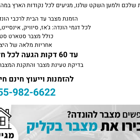
לכם ולמען השקט שלנו, מגיעים לכל נקודות הארץ במהירות שיא של כ60 דק
הזמנת מצבר עד הבית לרכבי הונדה (NDA
לכל דגמי הונדה: ג'אז, סיוויק, אינסייט, אקורד, 
כולל מצבר סטארט סט
אחריות מלאה של היצר
עד 60 דקות הגעה לכל חלקי הארץ
בדיקת טעינת מצבר והתקנת המצבר 
להזמנות וייעוץ חינם חיי
55-982-6622