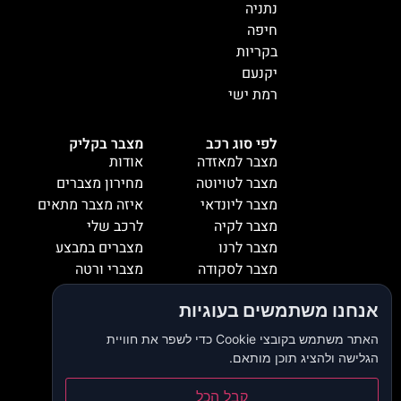
נתניה
חיפה
בקריות
יקנעם
רמת ישי
לפי סוג רכב
מצבר בקליק
מצבר למאזדה
אודות
מצבר לטויוטה
מחירון מצברים
מצבר ליונדאי
איזה מצבר מתאים
מצבר לקיה
לרכב שלי
מצבר לרנו
מצברים במבצע
מצבר לסקודה
מצברי ורטה
מצבר למיציבושי
מצברי שנפ
אנחנו משתמשים בעוגיות
מצבר לסובארו
מצברי וולטה
מצבר להונדה
אזורי שירות
האתר משתמש בקובצי Cookie כדי לשפר את חוויית
מצבר לאופל
המלצות
הגלישה ולהציג תוכן מותאם.
מצבר לסיאט
צור קשר
מצבר לאאודי
דרושים
קבל הכל