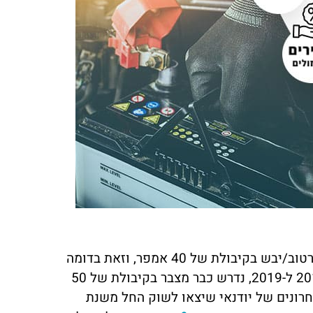
מזרחי
יוסי כהן
ביב
חיפה
ות של מצבר בקליק פשוט מדהים!
אין מילים! השירות של מצבר בקליק היה
תי עם רכב שלא מתניע, ותוך פחות
מצוין. הזמנתי מצבר עד הבית, והבחור
 הגיעו עד אליי עם מצבר חדש. גם
שהגיע היה אדיב, מהיר ומקצועי. בלי ספ
ר היה הוגן וגם השירות היה מקצועי.
אפנה אליהם שוב אם אצטרך
צה בחום
מהדור הראשון, בשנתון 2007 ועד 2013, נדרש מצבר רטוב/יבש בקיבולת של 40 אמפר, וזאת בדומה
לכל רכב מיני עירוני אחר. לדגמים שיצאו מאוחר יותר בין השנים 2014 ל-2019, נדרש כבר מצבר בקיבולת של 50
רונים של יודנאי שיצאו לשוק החל משנת