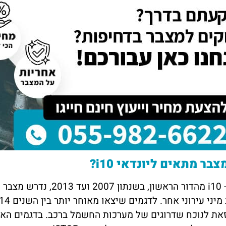
אושר סעדיה
דנה 
נתניה
תל א
, אני פשוט הייתי חייבת
את מצבר בקליק הכרתי דרך חבר טוב, הם
השיר
מצבר כדי לצאת לעבודה ב8 בבוקר, הגיעו
החליפו לי מצבר במהירות וגבו מחיר הכי זול
נתקע
י תוך 10 דקות והחליפו לי מצבר עם
שיש, תודה רבה לכם על העזרה, שמח
משעה
ן! תודה רבה לכם
להמליץ עליכם גם לאנשים אחרים.
המחי
ממלי
צבר מתאים ליונדאי
i10
?
i10
זאת לנוכח שדרוגים של מערכות החשמל ברכב. בדגמים האח