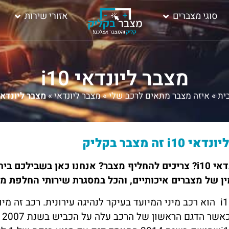
סוגי מצברים
אזורי שירות
מצבר ליונדאי i10
ית
»
איזה מצבר מתאים לרכב שלי
»
מצבר ליונדאי
»
מצבר ליונדאי 10
ונדאי i10
זה
מצבר בקליק
דאי
i10
? צריכים להחליף מצבר? אנחנו כאן בשבילכם ביח
מין של מצברים איכותיים, והכל במסגרת שירותי החלפת מ
i
הוא רכב מיני המיועד בעיקר לנהיגה עירונית. רכב זה מיו