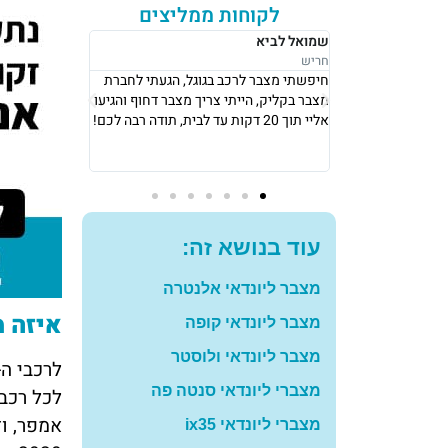
לקוחות ממליצים
שמואל לביא
רבקה לוי
חריש
נתניה
קעתי בערב מאוחר,
חיפשתי מצבר לרכב בגוגל, הגעתי לחברת
אני גרה בנתניה
ירות עם מצבר
מצבר בקליק, הייתי צריך מצבר דחוף והגיעו
שירות היה מכל
אליי תוך 20 דקות עד לבית, תודה רבה לכם!
אלי
מחיר מאוד הוג
עוד בנושא זה:
מצבר ליונדאי אלנטרה
איזה מ
מצבר ליונדאי קופה
מצבר ליונדאי ולוסטר
לרכבי ה-
מצברי ליונדאי סנטה פה
אמפר, ו
מצברי ליונדאי ix35