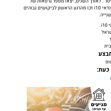
 בשנת 2014 התווסף דגם עם מנוע בנפח של 1 ליטר . לאורך השנים, יצאו מספר גרסאות של
i10
זכו מהרגע הראשון לביקושים גבוהים
נייה.
i1
ראל
ית
בצע
ופ
 כעת: