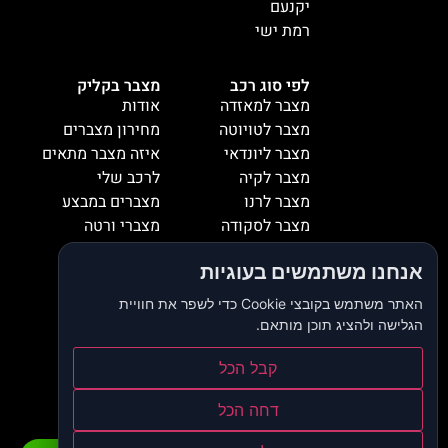
יקנעם
רמת ישי
לפי סוג רכב
מצבר בקליק
מצבר למאזדה
אודות
מצבר לטויוטה
מחירון מצברים
מצבר ליונדאי
איזה מצבר מתאים
מצבר לקיה
לרכב שלי
מצבר לרנו
מצברים במבצע
מצבר לסקודה
מצברי ורטה
מצבר למיציבושי
מצברי שנפ
אנחנו משתמשים בעוגיות
מצבר לסובארו
מצברי וולטה
מצבר להונדה
אזורי שירות
האתר משתמש בקובצי Cookie כדי לשפר את חוויית
מצבר לאופל
המלצות
הגלישה ולהציג תוכן מותאם.
מצבר לסיאט
צור קשר
מצבר לאאודי
דרושים
קבל הכל
מצבר לסוזוקי
בלוג
דחה הכל
הצהרת נגישות
מדיניות פרטיות