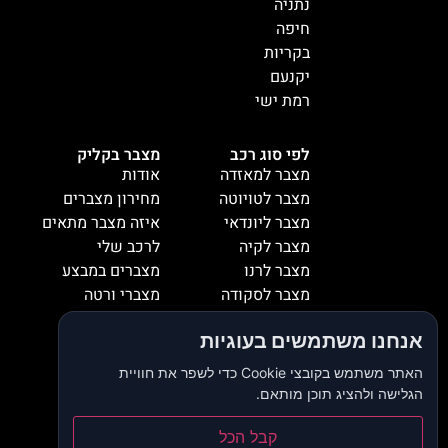
נתניה
חיפה
בקריות
יקנעם
רמת ישי
לפי סוג רכב
מצבר בקליק
מצבר למאזדה
אודות
מצבר לטויוטה
מחירון מצברים
מצבר ליונדאי
איזה מצבר מתאים
מצבר לקיה
לרכב שלי
מצבר לרנו
מצברים במבצע
מצבר לסקודה
מצברי ורטה
מצבר למיציבושי
מצברי שנפ
אנחנו משתמשים בעוגיות
מצבר לסובארו
מצברי וולטה
מצבר להונדה
אזורי שירות
האתר משתמש בקובצי Cookie כדי לשפר את חוויית
מצבר לאופל
המלצות
הגלישה ולהציג תוכן מותאם.
מצבר לסיאט
צור קשר
מצבר לאאודי
קבל הכל
דרושים