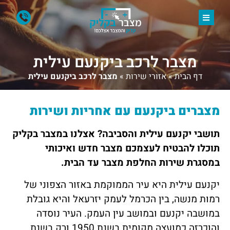
מצבר לרכב ביקנעם עילית
דף הבית
»
אזורי שירות
»
מצבר לרכב ביקנעם עילית
מצברים ביקנעם עם אחריות ושירות
תושבי יקנעם עילית והסביבה? אצלנו במצבר בקליק
תוכלו להבטיח לעצמכם מצבר חדש ואיכותי
במסגרת שירות החלפת מצבר עד הבית.
יקנעם עילית היא עיר הממוקמת באזור הצפוני של
רמות מנשה, בין הכרמל לעמק יזרעאל והיא גובלת
במושבה יקנעם ובמושב עין העמק. העיר נוסדה
והוכרזה כמועצה מקומית בשנת 1950 ורק בשנת