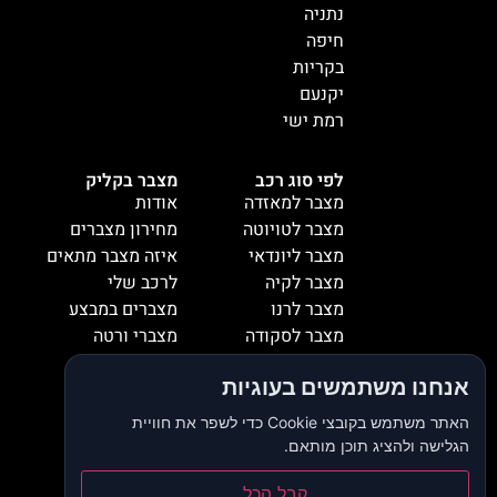
נתניה
חיפה
בקריות
יקנעם
רמת ישי
לפי סוג רכב
מצבר בקליק
מצבר למאזדה
אודות
מצבר לטויוטה
מחירון מצברים
מצבר ליונדאי
איזה מצבר מתאים
מצבר לקיה
לרכב שלי
מצבר לרנו
מצברים במבצע
מצבר לסקודה
מצברי ורטה
מצבר למיציבושי
מצברי שנפ
אנחנו משתמשים בעוגיות
מצבר לסובארו
מצברי וולטה
מצבר להונדה
אזורי שירות
האתר משתמש בקובצי Cookie כדי לשפר את חוויית
מצבר לאופל
המלצות
הגלישה ולהציג תוכן מותאם.
מצבר לסיאט
צור קשר
קבל הכל
מצבר לאאודי
דרושים