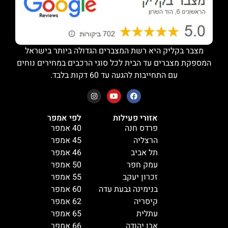
מצבר בקליק היא רשת המצברים הגדולה ביותר בישראל
המספקת מצברים עד הבית לכל סוגי הרכבים במחירים נוחים
עם התחייבות להגעה עד 60 דקות בלבד.
אזורי פעילות
לפי אמפר
פרדס חנה
40 אמפר
הרצליה
45 אמפר
תל אביב
46 אמפר
עמק חפר
50 אמפר
זכרון יעקב
55 אמפר
בנימינה גבעת עדה
60 אמפר
קיסריה
62 אמפר
עתלית
65 אמפר
אבן יהודה
66 אמפר