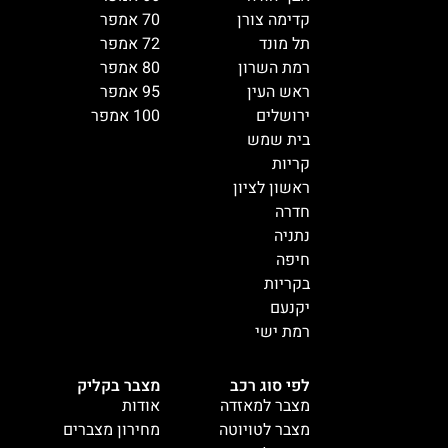
קדימה צורן
70 אמפר
תל מונד
72 אמפר
רמת השרון
80 אמפר
ראש העין
95 אמפר
ירושלים
100 אמפר
בית שמש
קריות
ראשון לציון
חדרה
נתניה
חיפה
בקריות
יקנעם
רמת ישי
לפי סוג רכב
מצבר בקליק
מצבר למאזדה
אודות
מצבר לטויוטה
מחירון מצברים