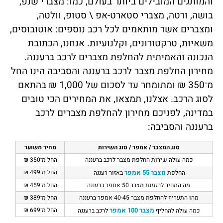
והמותגים המובילים ביותר בעולם, כמו: מצברי שנפ,
בושה, ורטה, מצברי סטארט-אפ \ סטופ, וולטה,
ומצברים אשר מותאמים לכל רכב נוספים: אוטובוסים,
משאיות, טרקטורונים, וקלנועיות. אנחנו, הכתובת
הנכונה והאמיתית להחלפת מצברים לרכב ברעננה.
מחירון החלפת מצבר לרכב ברעננה והסביבה הינו החל
מ־350 ₪ ומתומחר עד לסכום של 1,000 ₪ בהתאם
לסוג הרכב. אצלנו, תמצאו, את המחירים הכי טובים
במדינה, לפניכם מחירון להחלפת מצברים לרכב
ברעננה והסביבה:
סוג המצבר / אמפר / סוג השירות
מחיר משוער
כמה עולה שירות החלפת מצבר לרכב ברעננה
החל מ־350 ₪
מצבר 55 אמפר
החל מ־499 ₪
החלפת
באזור רעננה
מה המחיר להזמנת מצבר 50 אמפר ברעננה
החל מ־459 ₪
מהו התעריף להחלפת מצבר 40-45 אמפר ברעננה
החל מ־389 ₪
מצבר 100 אמפר
החל מ־699 ₪
כמה עולה להחליף
לרכב ברעננה