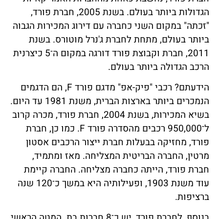
הגדולות ביותר בעולם. בשנת 2005, חברת פורד,
"זכתה" במקום השני כחברה עם דירוג המכירות הגבוה
ביותר בעולם, מתחת לחברת ג'נרל מוטורס. בשנת
2011, חברת וקבוצת פורד דורגה במקום ה־5 כיצרנית
הרכב הגדולה ביותר בעולם.
הידעתם? רכבי "פיק-אפ" מדגם פורד F, הם הדגמים
הנמכרים ביותר בארצות הברית, משנת 1981 עד היום.
בשיא המכירות, בשנת 2004, חברת פורד, מכרה קרוב
ל־950,000 רכבים מהסדרה פורד F. כמו כן, חברת
פורד, מחזיקה בבעלות חברת ייצור הרכבים אסטון
מרטין, החברה הבריטית המצליחה. מאז ומתמיד,
חברת פורד, הייתה כחברה מצליחה. החברה קיימת
עוד משנת 1903, ופעילותיה היא במשך כ־120 שנה
ברציפות.
בנוסף, לחברת פורד, יש כ־8 חברות בת. המטה הראשי