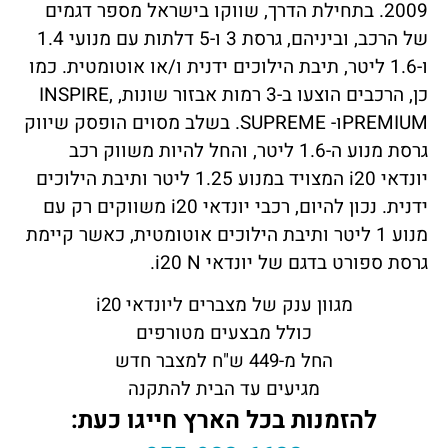
2009. בתחילת הדרך, שווקו בישראל מספר דגמים
של הרכב, וביניהם, גרסת 3 ו-5 דלתות עם מנועי 1.4
ו-1.6 ליטר, תיבת הילוכים ידנית ו/או אוטומטית. כמו
כן, הרכבים הוצעו ב-3 רמות אבזור שונות, INSPIRE,
PREMIUMו- SUPREME.
בשלב מסוים הופסק שיווק
גרסת מנוע ה-1.6 ליטר, והחל להיות משווק רכב
יונדאי
i20
המצויד במנוע 1.25 ליטר ותיבת הילוכים
ידנית. נכון להיום, רכבי
יונדאי
i20
משווקים רק עם
מנוע 1 ליטר ותיבת הילוכים אוטומטית, כאשר קיימת
גרסת ספורט בדגם של יונדאי
N
i20
.
מגוון ענק של מצברים ליונדאי i20
כולל מבצעים מטורפים
החל מ-449 ש"ח למצבר חדש
מגיעים עד הבית להתקנה
להזמנות בכל הארץ חייגו כעת: