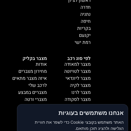
ראשון לציון
חדרה
נתניה
חיפה
בקריות
יקנעם
רמת ישי
לפי סוג רכב
מצבר בקליק
מצבר למאזדה
אודות
מצבר לטויוטה
מחירון מצברים
מצבר ליונדאי
איזה מצבר מתאים
מצבר לקיה
לרכב שלי
מצבר לרנו
מצברים במבצע
מצבר לסקודה
מצברי ורטה
מצבר למיציבושי
מצברי שנפ
אנחנו משתמשים בעוגיות
מצבר לסובארו
מצברי וולטה
מצבר להונדה
אזורי שירות
האתר משתמש בקובצי Cookie כדי לשפר את חוויית
מצבר לאופל
המלצות
הגלישה ולהציג תוכן מותאם.