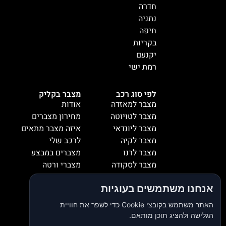
חדרה
נתניה
חיפה
בקריות
יקנעם
רמת ישי
לפי סוג רכב
מצבר בקליק
מצבר למאזדה
אודות
מצבר לטויוטה
מחירון מצברים
מצבר ליונדאי
איזה מצבר מתאים
מצבר לקיה
לרכב שלי
מצבר לרנו
מצברים במבצע
מצבר לסקודה
מצברי ורטה
מצבר למיציבושי
מצברי שנפ
אנחנו משתמשים בעוגיות
מצבר לסובארו
מצברי וולטה
מצבר להונדה
אזורי שירות
האתר משתמש בקובצי Cookie כדי לשפר את חוויית
מצבר לאופל
המלצות
הגלישה ולהציג תוכן מותאם.
מצבר לסיאט
צור קשר