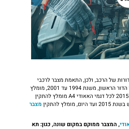
יוסי כהן
מורן לוי
חיפה
ראשון לציון
אין מילים! השירות של מצבר בקליק היה
שירות שלא רואים כל יום! המצבר ש
מצוין. הזמנתי מצבר עד הבית, והבחור
שבק חיים באמצע היום, ותוך פחות
שהגיע היה אדיב, מהיר ומקצועי. בלי ספק
כבר הייתי שוב על הכביש. תודה למ
אפנה אליהם שוב אם אצטרך
בקליק על השירות הנהדר
ת 1994, שנת העלייה לכביש של אאודי A4 ועד היום, יוצרו 4 דורות של הרכב, ולכן, התאמת מצבר לרכבי
אאודי A4, חשוב שתעשה בהתאם לשנתון הרכב שברשותכם. לרכבי הדור הראשון, משנת 1994 עד 2001, מומלץ
ומלץ להתקין
מצבר
ודי
, המצבר ממוקם במקום שונה, כגון: תא