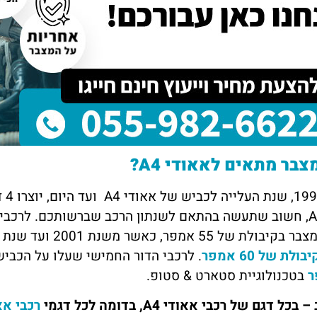
דיה
דנה מזרחי
תל אביב
בקליק הכרתי דרך חבר טוב, הם
השירות של מצבר בקליק פשוט מדהים!
 מצבר במהירות וגבו מחיר הכי זול
נתקעתי עם רכב שלא מתניע, ותוך פחות
ה רבה לכם על העזרה, שמח
משעה הגיעו עד אליי עם מצבר חדש. גם
ליכם גם לאנשים אחרים.
המחיר היה הוגן וגם השירות היה מקצועי.
ממליצה בחום
צבר מתאים לאאודי A4?
משנ
פר, כאשר משנת 2001 ועד שנת 2015 לכל דגמי האאודי A4 מומלץ להתקין
לת של 60 אמפר
. לרכבי הדור החמישי שעלו על הכביש בשנת 2015 ועד היום, מ
בטכנולוגיית סטארט & סטופ.
כל דגם של רכבי אאודי A4, בדומה לכל דגמי
רכבי אא