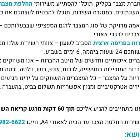
חברת מצבר בקליק, תוכלו להסתייע משירותי
החלפת מצבר 
מה מדויקת של סוג המצבר לדגם הספציפי שבבעלותכם – לרש
ברים לרכבי אאודי
ות בפריסה ארצית
מסביב לשעון – צוותי השירות שלנו מג
שעות ביממה, 6 ימים בשבוע.
רים איכותיים וחדשים של מיטב החברות – אנו משווקים אך
רות המובילות בתעשייה, לרבות, שנפ, בוש, וולטה, ורטה ו
יות על המצבר – כל המצברים המשווקים על ידינו מגיעים 
רים אטרקטיביים ומגוון אפשרויות תשלום בביט, בהעברה ב
נו מתחייבים להגיע אליכם
תוך 60 דקות מרגע קריאת השירות! בהתאם לשעות הפעליות שלנו
רות החלפת מצבר עד הבית לאאודי A4, חייגו
982-6622
ושא: