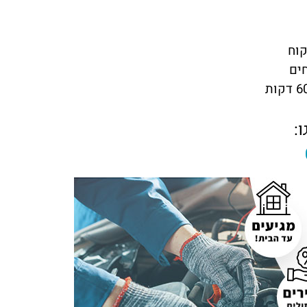
קוח
חים
: