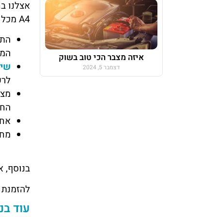
אצלנו ב
A4 מכל השנתונים. במסגרת השירות, תוכלו להבטיח לעצמכם את כל אחד מיתרונות השירות הבאים:
התא
המצ
איזה מצבר הכי טוב בשוק
שיר
דצמבר 5, 2024
לרשותכם 24 
מצב
החב
אחר
מחי
בנוסף, א
להזמנת שי
עוד בנ