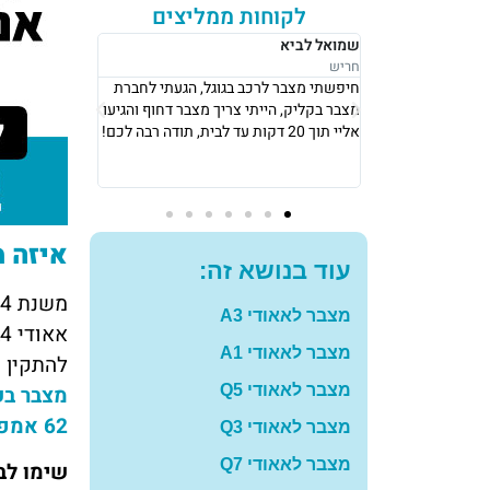
לקוחות ממליצים
רבקה לוי
אושר סע
נתניה
נתניה
 בגוגל, הגעתי לחברת
אני גרה בנתניה, אני פשוט הייתי חייבת
את מצבר 
צריך מצבר דחוף והגיעו
מצבר כדי לצאת לעבודה ב8 בבוקר, הגיעו
החליפו לי
אליי תוך 10 דקות והחליפו לי מצבר עם
שיש, תוד
מחיר מאוד הוגן! תודה רבה לכם
להמליץ ע
איזה מ
עוד בנושא זה:
מצבר לאאודי A3
מצבר לאאודי A1
להתקין מצבר בקיבולת של 55 אמ
מצבר בקיבו
מצבר לאאודי Q5
62 אמפר
מצבר לאאודי Q3
מצבר לאאודי Q7
שימו לב – ב