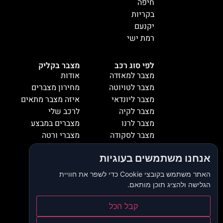
חיפה
בקריות
יקנעם
רמת ישי
לפי סוג רכב
מצבר בקליק
מצבר למאזדה
אודות
מצבר לטויוטה
מחירון מצברים
מצבר ליונדאי
איזה מצבר מתאים
מצבר לקיה
לרכב שלי
מצבר לרנו
מצברים במבצע
מצבר לסקודה
מצברי ורטה
מצבר למיציבושי
מצברי שנפ
אנחנו משתמשים בעוגיות
מצבר לסובארו
מצברי וולטה
מצבר להונדה
אזורי שירות
האתר משתמש בקובצי Cookie כדי לשפר את חוויית
מצבר לאופל
המלצות
הגלישה ולהציג תוכן מותאם.
מצבר לסיאט
צור קשר
מצבר לאאודי
דרושים
קבל הכל
מצבר לסוזוקי
בלוג