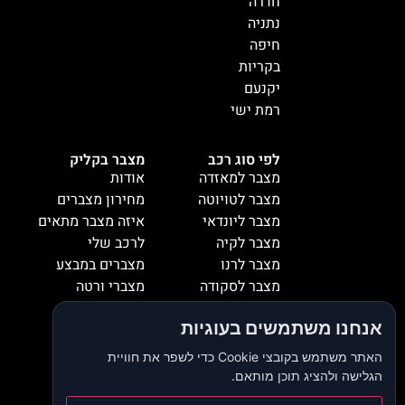
חדרה
נתניה
חיפה
בקריות
יקנעם
רמת ישי
לפי סוג רכב
מצבר בקליק
מצבר למאזדה
אודות
מצבר לטויוטה
מחירון מצברים
מצבר ליונדאי
איזה מצבר מתאים
מצבר לקיה
לרכב שלי
מצבר לרנו
מצברים במבצע
מצבר לסקודה
מצברי ורטה
מצבר למיציבושי
מצברי שנפ
אנחנו משתמשים בעוגיות
מצבר לסובארו
מצברי וולטה
מצבר להונדה
אזורי שירות
האתר משתמש בקובצי Cookie כדי לשפר את חוויית
מצבר לאופל
המלצות
הגלישה ולהציג תוכן מותאם.
מצבר לסיאט
צור קשר