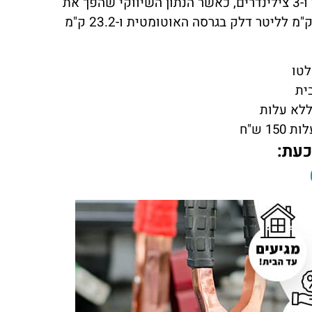
של רכבים בגרסה ידנית. רכבי האלטו שווקו עם מנוע בנזין 1.0 ליטר ו-3 צילינדרים, כאשר הנתון השיווקי שהפך את
הרכב לפופולארי בישראל קשור לצריכת הדלק עם צריכה של 19.6 ק"מ לליטר דלק בגרסה האוטומטית ו-23.2 ק"מ
לטו
ית
ללא עלות
1 ש"ח
כעת: