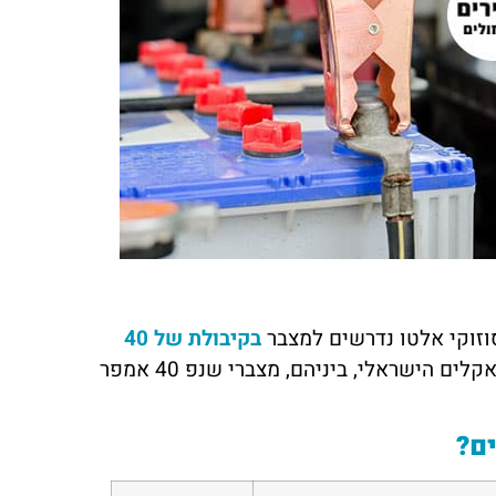
כהן
מורן לוי
ראשון לציון
מילים! השירות של מצבר בקליק היה
שירות שלא רואים כל יום! המצבר שלי
ן. הזמנתי מצבר עד הבית, והבחור
שבק חיים באמצע היום, ותוך פחות משע
ע היה אדיב, מהיר ומקצועי. בלי ספק
כבר הייתי שוב על הכביש. תודה למצבר
 אליהם שוב אם אצטרך
בקליק על השירות הנהדר
סוזוקי אלטו נדרשים למצבר
בקיבולת של 40
, כאשר ההמלצה המקצועית היא רכישה של מצבר המותאם לאקלים הישראלי, ביניהם, מצברי שנפ 40 אמפר
ם?