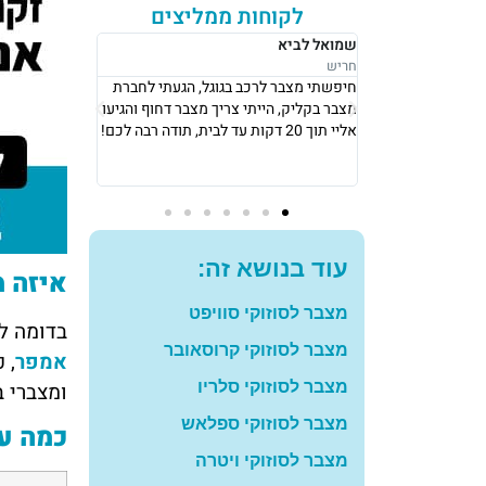
לקוחות ממליצים
רבקה לוי
אושר סעדיה
נתניה
נתניה
ל, הגעתי לחברת
אני גרה בנתניה, אני פשוט הייתי חייבת
את מצבר בקליק
 מצבר דחוף והגיעו
מצבר כדי לצאת לעבודה ב8 בבוקר, הגיעו
החליפו לי מצבר
אליי תוך 10 דקות והחליפו לי מצבר עם
שיש, תודה רב
מחיר מאוד הוגן! תודה רבה לכם
להמליץ עליכם
עוד בנושא זה:
איזה מ
מצבר לסוזוקי סוויפט
בדומה לכ
מצבר לסוזוקי קרוסאובר
אמפר
ומצברי בוש 40 אמפר הנחשבים לאידיאליי
מצבר לסוזוקי סלריו
מצבר לסוזוקי ספלאש
כמה עו
מצבר לסוזוקי ויטרה