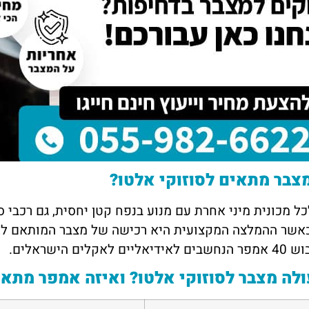
דנה מזרחי
יוסי 
תל אביב
חיפה
 הכרתי דרך חבר טוב, הם
השירות של מצבר בקליק פשוט מדהים!
אין 
 במהירות וגבו מחיר הכי זול
נתקעתי עם רכב שלא מתניע, ותוך פחות
מצוי
ה לכם על העזרה, שמח
משעה הגיעו עד אליי עם מצבר חדש. גם
שהגי
 גם לאנשים אחרים.
המחיר היה הוגן וגם השירות היה מקצועי.
אפנה
ממליצה בחום
צבר מתאים לסוזוקי אלטו?
ל מכונית מיני אחרת עם מנוע בנפח קטן יחסית, גם רכבי 
ם לאקלים הישראלים.
לה מצבר לסוזוקי אלטו? ואיזה אמפר מתאי