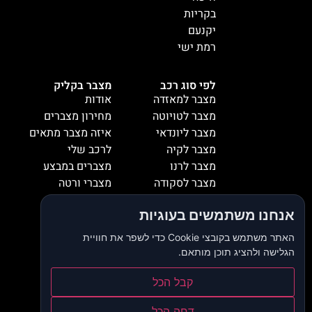
בקריות
יקנעם
רמת ישי
לפי סוג רכב
מצבר בקליק
מצבר למאזדה
אודות
מצבר לטויוטה
מחירון מצברים
מצבר ליונדאי
איזה מצבר מתאים
מצבר לקיה
לרכב שלי
מצבר לרנו
מצברים במבצע
מצבר לסקודה
מצברי ורטה
מצבר למיציבושי
מצברי שנפ
אנחנו משתמשים בעוגיות
מצבר לסובארו
מצברי וולטה
מצבר להונדה
אזורי שירות
האתר משתמש בקובצי Cookie כדי לשפר את חוויית
מצבר לאופל
המלצות
הגלישה ולהציג תוכן מותאם.
מצבר לסיאט
צור קשר
מצבר לאאודי
דרושים
קבל הכל
מצבר לסוזוקי
בלוג
דחה הכל