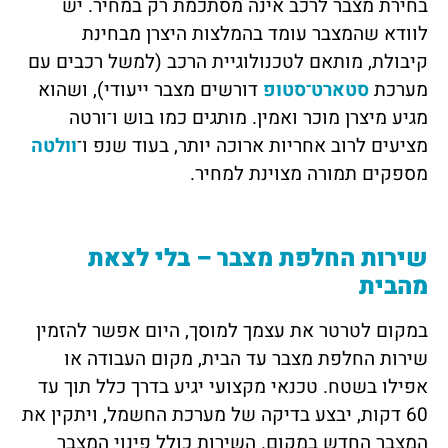
בחירת מצבר לרכב אינה מסתכמת רק במחיר. יש
לוודא שהמצבר עומד בהמלצות היצרן מבחינת
קיבולת, מותאם לטכנולוגיית הרכב (למשל רכבים עם
מערכת
סטארט־סטופ
דורשים מצבר ייעודי), ושהוא
מגיע מיצרן מוכר ואמין. מותגים כמו בוש ו־ורטה
מציעים לרוב אחריות ארוכה יותר, בעוד שנפ ו־
וולטה
מספקים תמורה מצוינת למחיר.
שירות החלפת מצבר – בלי לצאת
מהבית
במקום לטרטר את עצמך למוסך, היום אפשר להזמין
שירות החלפת מצבר עד הבית, מקום העבודה או
אפילו בשטח. טכנאי מקצועי יגיע בדרך כלל תוך עד
60 דקות, יבצע בדיקה של מערכת החשמל, ויתקין את
המצבר החדש במקום. השירות כולל פינוי המצבר