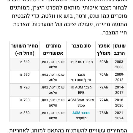
לבחור מצבר איכותי, מותאם למפרט היצרן, ממותגים
מוכרים כמו שנפ, ורטה, בוש או וולטה, כדי להבטיח
התנעה מהירה, פעולה יציבה של המערכות והארכת
חיי המצבר.
שנתון
אמפר
סוג מצבר
מותגים
מחיר משוער
הרכב
מומלץ
אפשריים
(החל מ-)
2003-
60Ah
מצבר רטוב/סידן
שנפ, ורטה, בוש,
549 ₪
2008
וולטה
2009-
70Ah
מצבר
שנפ, ורטה, בוש,
590 ₪
2013
סידן/סטנדרטי
וולטה
2014-
72Ah
מצבר AGM או
שנפ, ורטה, בוש,
720 ₪
2017
EFB
וולטה
2018-
72Ah
מצבר AGM Start-
שנפ, ורטה, בוש,
790 ₪
2020
Stop
וולטה
2021-
75Ah
מצבר AGM
שנפ, ורטה, בוש,
850 ₪
2024
מתקדם
וולטה
המחירים עשויים להשתנות בהתאם למותג, לאחריות