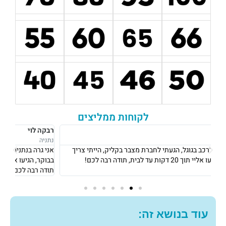
לקוחות ממליצים
רבקה לוי
אוש
נתניה
נתני
אני גרה בנתניה, אני פשוט הייתי חייבת מצבר כדי לצאת לעבודה ב8
את 
בבוקר, הגיעו אליי תוך 10 דקות והחליפו לי מצבר עם מחיר מאוד הוגן!
וגבו
תודה רבה לכם
גם 
עוד בנושא זה: