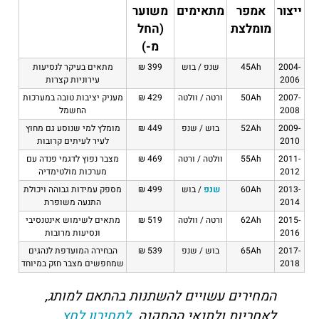
ייצור
אמפר
מתאימים
משוער
מומלצת
(החל
מ-)
2004-
45Ah
שנפ / בוש
399 ₪
מתאים בעיקר לנסיעות
2006
עירוניות קצרות
2007-
50Ah
ורטה / וולטה
429 ₪
מעניק יציבות טובה במערכות
2008
החשמל
2009-
52Ah
בוש / שנפ
449 ₪
מומלץ למי שנוסע גם מחוץ
2010
לעיר לעיתים קרובות
2011-
55Ah
וולטה / ורטה
469 ₪
מצבר נפוץ לדגמי פנדה עם
2012
מערכות מולטימדיה
2013-
60Ah
שנפ
/ בוש
499 ₪
מספק עמידות גבוהה ויכולת
2014
התנעה משופרת
2015-
62Ah
ורטה / וולטה
519 ₪
מתאים לשימוש אינטנסיבי
2016
ונסיעות מרובות
2017-
65Ah
בוש / שנפ
539 ₪
הבחירה המועדפת לנהגים
2018
שמחפשים מצבר חזק במיוחד
המחירים עשויים להשתנות בהתאם למותג,
לאחריות ולתנאי ההתקנה.
למחירון לחץ