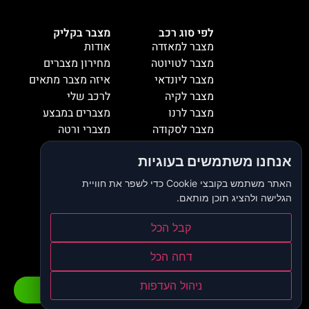
לפי סוג רכב
מצבר בקליק
מצבר למאזדה
אודות
מצבר לטויוטה
מחירון מצברים
מצבר ליונדאי
איזה מצבר מתאים
מצבר לקיה
לרכב שלי
מצבר לרנו
מצברים במבצע
מצבר לסקודה
מצברי ורטה
מצבר למיציבושי
מצברי שנפ
אנחנו משתמשים בעוגיות
מצבר לסובארו
מצברי וולטה
מצבר להונדה
אזורי שירות
האתר משתמש בקובצי Cookie כדי לשפר את חוויית
מצבר לאופל
המלצות
הגלישה ולהציג תוכן מותאם.
מצבר לסיאט
צור קשר
מצבר לאאודי
קבל הכל
דרושים
מצבר לסוזוקי
בלוג
דחה הכל
הצהרת נגישות
מדיניות פרטיות
ניהול העדפות
התקשרו כעת
וואטסאפ