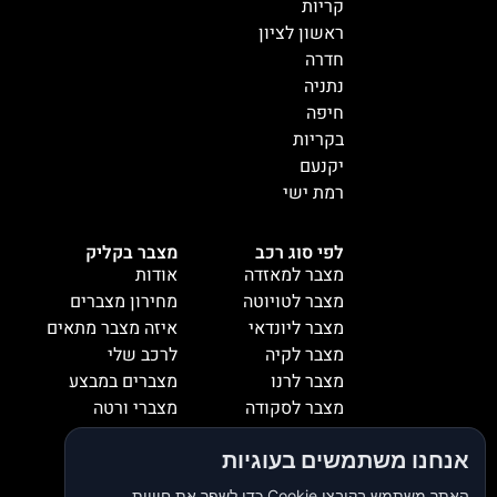
קריות
ראשון לציון
חדרה
נתניה
חיפה
בקריות
יקנעם
רמת ישי
לפי סוג רכב
מצבר בקליק
מצבר למאזדה
אודות
מצבר לטויוטה
מחירון מצברים
מצבר ליונדאי
איזה מצבר מתאים
מצבר לקיה
לרכב שלי
מצבר לרנו
מצברים במבצע
מצבר לסקודה
מצברי ורטה
מצבר למיציבושי
מצברי שנפ
אנחנו משתמשים בעוגיות
מצבר לסובארו
מצברי וולטה
מצבר להונדה
אזורי שירות
האתר משתמש בקובצי Cookie כדי לשפר את חוויית