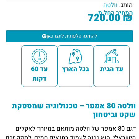
מותג:
וולטה
המחיר החל מ-
720.00
₪
להזמנה טלפונית לחצו כאן
עד הבית
בכל הארץ
עד 60
דקות
וולטה 80 אמפר – טכנולוגיה שמספקת
שקט וביטחון
דגם 80 אמפר של וולטה מותאם במיוחד לאקלים
הישראלי. הוא נבנה לעמוד בתנאים חמים, לספק זרם