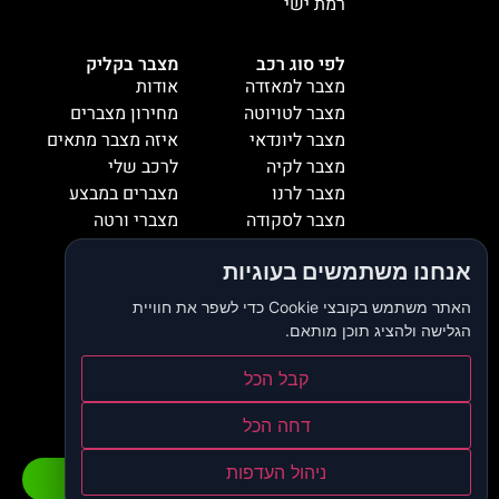
רמת ישי
לפי סוג רכב
מצבר בקליק
מצבר למאזדה
אודות
מצבר לטויוטה
מחירון מצברים
מצבר ליונדאי
איזה מצבר מתאים
מצבר לקיה
לרכב שלי
מצבר לרנו
מצברים במבצע
מצבר לסקודה
מצברי ורטה
מצבר למיציבושי
מצברי שנפ
אנחנו משתמשים בעוגיות
מצבר לסובארו
מצברי וולטה
מצבר להונדה
אזורי שירות
האתר משתמש בקובצי Cookie כדי לשפר את חוויית
מצבר לאופל
המלצות
הגלישה ולהציג תוכן מותאם.
מצבר לסיאט
צור קשר
קבל הכל
מצבר לאאודי
דרושים
מצבר לסוזוקי
בלוג
דחה הכל
הצהרת נגישות
מדיניות פרטיות
ניהול העדפות
התקשרו כעת
וואטסאפ