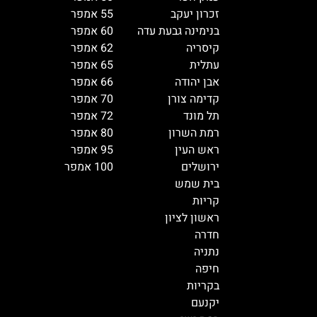
זכרון יעקב
55 אמפר
בנימינה גבעת עדה
60 אמפר
קיסריה
62 אמפר
עתלית
65 אמפר
אבן יהודה
66 אמפר
קדימה צורן
70 אמפר
תל מונד
72 אמפר
רמת השרון
80 אמפר
ראש העין
95 אמפר
ירושלים
100 אמפר
בית שמש
קריות
ראשון לציון
חדרה
נתניה
חיפה
בקריות
יקנעם