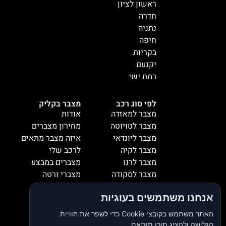
ראשון לציון
חדרה
נתניה
חיפה
בקריות
יקנעם
רמת ישי
לפי סוג רכב
מצבר בקליק
מצבר למאזדה
אודות
מצבר לטויוטה
מחירון מצברים
מצבר ליונדאי
איזה מצבר מתאים
מצבר לקיה
לרכב שלי
מצבר לרנו
מצברים במבצע
מצבר לסקודה
מצברי ורטה
מצבר למיציבושי
מצברי שנפ
אנחנו משתמשים בעוגיות
מצבר לסובארו
מצברי וולטה
מצבר להונדה
אזורי שירות
האתר משתמש בקובצי Cookie כדי לשפר את חוויית
מצבר לאופל
המלצות
הגלישה ולהציג תוכן מותאם.