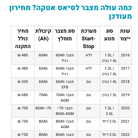
כמה עולה מצבר לסיאט אטקה? מחירון
מעודכן
שנת
סוג
מערכת
סוג מצבר
קיבולת
מחיר
ייצור
מנוע
Start-
מומלץ
(Ah)
כולל
Stop
התקנה
2016
1.0L /
ללא
מצבר 60Ah
60Ah
480 ₪
1.4L בנזין
רגיל
2017
1.0L /
ללא
מצבר 60Ah
60Ah
480 ₪
1.4L בנזין
רגיל
2018
1.4L בנזין
עם
מצבר 60Ah
60Ah
530 ₪
EFB
2019
1.5L בנזין
עם
מצבר 70Ah
70Ah
680 ₪
AGM
2020
1.5L /
עם
מצבר 70–
70–80Ah
700 ₪
80Ah AGM
2.0L
2021
2.0L דיזל
עם
מצבר 80Ah
80Ah
730 ₪
AGM
2022
2.0L דיזל
עם
מצבר 80Ah
80Ah
730 ₪