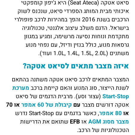
סיאט אטקה (Seat Ateca) היא ג'יפון קומפקטי
איכותי מבית המותג הספרדי סיאט, שנכנס לשוק
הרכבים בשנת 2016 והפך במהירות לרכב פופולרי
בישראל. הדגם משלב עיצוב אלגנטי, טכנולוגיה
מתקדמת ונוחות נסיעה מרשימה, ומגיע במגוון
גרסאות מנוע, כולל בנזין ודיזל, עם נפחי מנוע
משתנים (1.0L, 1.4L, 1.5L, 2.0L ועוד).
איזה מצבר מתאים לסיאט אטקה?
המצבר המתאים לרכב סיאט אטקה משתנה בהתאם
לשנת הייצור, סוג המנוע והאם קיימת ברכב
מערכת
Start-Stop
(עצור וסע). מרבית הדגמים של סיאט
אטקה דורשים מצבר
עם
קיבולת של 60 אמפר
או 70
או
80 אמפר
, כאשר בדגמים עם Start-Stop נדרש
מצבר מסוג AGM
או
EFB
שתואם את הדרישות
הטכנולוגיות של הרכב.