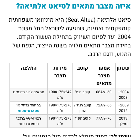
איזה מצבר מתאים לסיאט אלתיאה?
סיאט אלתיאה (Seat Altea) היא מיניוואן משפחתית
קומפקטית ואמינה, שהגיעה לישראל החל משנת
2004 ועד לסיום השיווק בתחילת העשור הקודם.
בחירת מצבר מתאים תלויה בשנת הייצור, הנפח של
המנוע, ודגם הרכב.
שנתון
אמפר
קוטב
מידות
המלצה
מצבר
מצבר
מתאים
2004–
60–66Ah
קוטב רגיל
242×175×190
מתאים לרוב הדגמים
2008
מ"מ
2009–
66–72Ah
קוטב רגיל /
278×175×190
במיוחד בדיזל או
2012
הפוך
מ"מ
סטארט-סטופ
2013
70–77Ah
קוטב הפוך
278×175×190
רצוי AGM ברכבי
ואילך
מ"מ
סטארט-סטופ
שימו לב:
תמיד מומלץ לבדוק מול הנתונים של