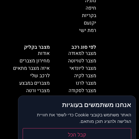
נתניה
חיפה
בקריות
יקנעם
רמת ישי
לפי סוג רכב
מצבר בקליק
מצבר למאזדה
אודות
מצבר לטויוטה
מחירון מצברים
מצבר ליונדאי
איזה מצבר מתאים
מצבר לקיה
לרכב שלי
מצבר לרנו
מצברים במבצע
מצבר לסקודה
מצברי ורטה
מצבר למיציבושי
מצברי שנפ
אנחנו משתמשים בעוגיות
מצבר לסובארו
מצברי וולטה
מצבר להונדה
אזורי שירות
האתר משתמש בקובצי Cookie כדי לשפר את חוויית
מצבר לאופל
המלצות
הגלישה ולהציג תוכן מותאם.
מצבר לסיאט
צור קשר
קבל הכל
מצבר לאאודי
דרושים