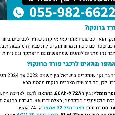
דנה מזרחי
יוסי 
תל אביב
חיפה
 הכרתי דרך חבר טוב, הם
השירות של מצבר בקליק פשוט מדהים!
אין 
רד ברונקו?
 במהירות וגבו מחיר הכי זול
נתקעתי עם רכב שלא מתניע, ותוך פחות
מצוי
ה לכם על העזרה, שמח
משעה הגיעו עד אליי עם מצבר חדש. גם
שהגי
 גם לאנשים אחרים.
המחיר היה הוגן וגם השירות היה מקצועי.
אפנה
ממליצה בחום
כב שטח עם נוכחות מרשימה, יכולות עבירות מהגבוהות בקט
הברונקו מתאים לנהגים שמחפשים גם הרפתקה וגם נוחות –
מפר מתאים לרכבי פורד ברונקו?
רבו. לכן, הם דורשים מצברים חזקים מהסוג הבא:
ר מומלץ
: בין
72Ah ל-80Ah
, בהתאם לדגם, לצריכת החש
 מולטימדיה מתקדמת, מצלמות 360°, מערכת התנעה חכמה ועוד).
ה סטנדרטית
:
מצבר רגיל 72 אמפר
או 74 אמפר.