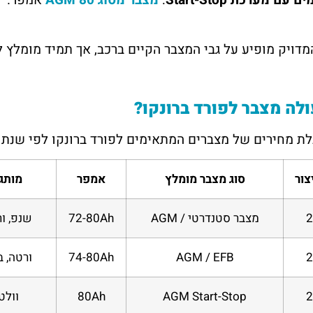
ם עם מערכת Start-Stop
:
מצבר מסוג AGM 80
אמפר.
דויק מופיע על גבי המצבר הקיים ברכב, אך תמיד מומלץ 
לה מצבר לפורד ברונקו?
ת מחירים של מצברים המתאימים לפורד ברונקו לפי שנתון
צור
סוג מצבר מומלץ
אמפר
מותגי
2
מצבר סטנדרטי / AGM
72-80Ah
שנפ, ור
2
AGM / EFB
74-80Ah
ורטה, 
2
AGM Start-Stop
80Ah
וולט