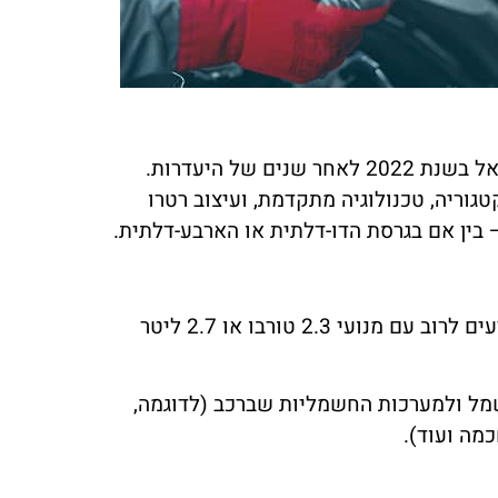
כהן
מורן לוי
ראשון לציון
מילים! השירות של מצבר בקליק היה
שירות שלא רואים כל יום! המצבר שלי
ן. הזמנתי מצבר עד הבית, והבחור
שבק חיים באמצע היום, ותוך פחות משע
ע היה אדיב, מהיר ומקצועי. בלי ספק
כבר הייתי שוב על הכביש. תודה למצבר
 אליהם שוב אם אצטרך
בקליק על השירות הנהדר
פורד ברונקו הוא רכב שטח אמריקאי אייקוני, שחזר לכבישים בישראל בשנת 2022 לאחר שנים של היעדרות.
גוריה, טכנולוגיה מתקדמת, ועיצוב רטרו
 בין אם בגרסת הדו-דלתית או הארבע-דלתית.
דגמי פורד ברונקו שנמכרים בישראל בין השנים 2022 עד 2024 מגיעים לרוב עם מנועי 2.3 טורבו או 2.7 ליטר
מל ולמערכות החשמליות שברכב (לדוגמה,