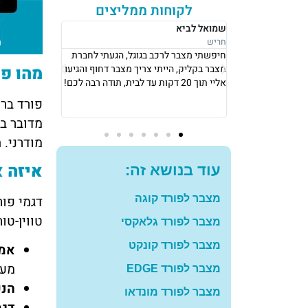
לקוחות ממליצים
רבקה לוי
אושר סעדיה
נתניה
נתניה
ל, הגעתי לחברת
אני גרה בנתניה, אני פשוט הייתי חייבת
את מצבר בקליק
מהו פו
 מצבר דחוף והגיעו
מצבר כדי לצאת לעבודה ב8 בבוקר, הגיעו
החליפו לי מצבר
אליי תוך 10 דקות והחליפו לי מצבר עם
שיש, תודה רב
מחיר מאוד הוגן! תודה רבה לכם
להמליץ עליכם
מדובר בר
מודרני. 
איזה א
עוד בנושא זה:
מצבר לפורד קוגה
טווין-טו
מצבר לפורד גלאקסי
מצבר לפורד קונקט
אמפ
מערכת
מצבר לפורד EDGE
הנע
מצבר לפורד מונדאו