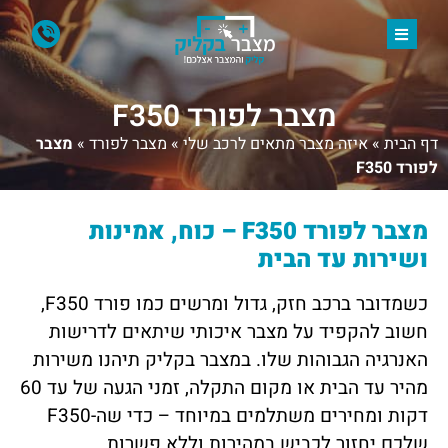
מצבר לפורד F350
דף הבית
»
איזה מצבר מתאים לרכב שלי
»
מצבר לפורד
»
מצבר
לפורד F350
מצבר לפורד F350 – כוח, אמינות
ושירות עד הבית
כשמדובר ברכב חזק, גדול ומרשים כמו פורד F350,
חשוב להקפיד על מצבר איכותי שיתאים לדרישות
האנרגיה הגבוהות שלו. במצבר בקליק תיהנו משירות
מהיר עד הבית או מקום התקלה, זמני הגעה של עד 60
דקות ומחירים משתלמים במיוחד – כדי שה-F350
שלכם יחזור לכביש במהירות וללא פשרות.