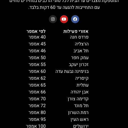
המספקת מצברים עד הבית לכל סוגי הרכבים במחירים נוחים
עם התחייבות להגעה עד 60 דקות בלבד.
אזורי פעילות
לפי אמפר
פרדס חנה
40 אמפר
הרצליה
45 אמפר
תל אביב
46 אמפר
עמק חפר
50 אמפר
זכרון יעקב
55 אמפר
בנימינה גבעת עדה
60 אמפר
קיסריה
62 אמפר
עתלית
65 אמפר
אבן יהודה
66 אמפר
קדימה צורן
70 אמפר
תל מונד
72 אמפר
רמת השרון
80 אמפר
ראש העין
95 אמפר
ירושלים
100 אמפר