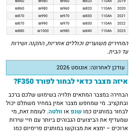
₪860
₪980
₪960
₪820
110Ah
2019
₪860
₪980
₪960
₪820
110Ah
2020
₪870
₪990
₪970
₪830
110Ah
2021
₪870
₪990
₪970
₪830
110Ah
2022
₪880
₪1000
₪980
₪840
110Ah
2023
המחירים משוערים וכוללים אחריות, התקנה ושירות
עד הבית.
עודכן לאחרונה: אוגוסט 2026
איזה מצבר כדאי לבחור לפורד F350?
הבחירה במצבר המתאים תלויה בשימוש שלכם ברכב
ובתקציב. מי שמחפש מצבר אמין במחיר משתלם יכול
לבחור במותגים כמו
שנפ
או
וולטה
. לעומת זאת, מי
שמעדיף את הביצועים הגבוהים ביותר עם חיי שירות
ארוכים – ימצא את מבוקשו במותגים פרימיום כמו