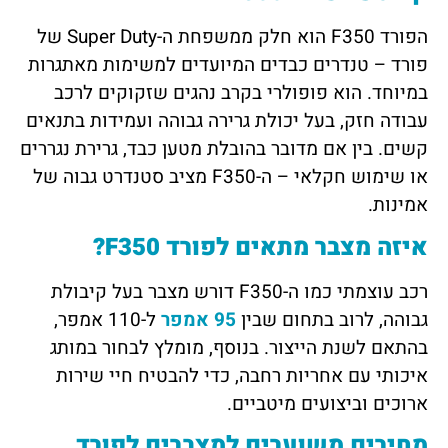
הפורד F350 הוא חלק ממשפחת ה-Super Duty של
פורד – טנדרים כבדים המיועדים למשימות מאתגרות
במיוחד. הוא פופולרי בקרב נהגים שזקוקים לרכב
עבודה חזק, בעל יכולת גרירה גבוהה ועמידות בתנאים
קשים. בין אם מדובר בהובלת מטען כבד, גרירת נגררים
או שימוש חקלאי – ה-F350 מציב סטנדרט גבוה של
אמינות.
איזה מצבר מתאים לפורד F350?
רכב עוצמתי כמו ה-F350 דורש מצבר בעל קיבולת
גבוהה, לרוב בתחום שבין
95 אמפר
ל-110 אמפר,
בהתאם לשנת הייצור. בנוסף, מומלץ לבחור במותג
איכותי עם אחריות רחבה, כדי להבטיח חיי שירות
ארוכים וביצועים מיטביים.
מחירים משוערים למצברים לפורד