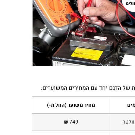
 כהן
מורן לוי
ה
ראשון לציון
מילים! השירות של מצבר בקליק היה
שירות שלא רואים כל יום! המצבר שלי
ן. הזמנתי מצבר עד הבית, והבחור
שבק חיים באמצע היום, ותוך פחות מש
ע היה אדיב, מהיר ומקצועי. בלי ספק
כבר הייתי שוב על הכביש. תודה למצבר
ה אליהם שוב אם אצטרך
בקליק על השירות הנהדר
 של הדגם יחד עם המחירים המשוערים:
ים
מחיר משוער (החל מ-)
וולטה
749 ₪