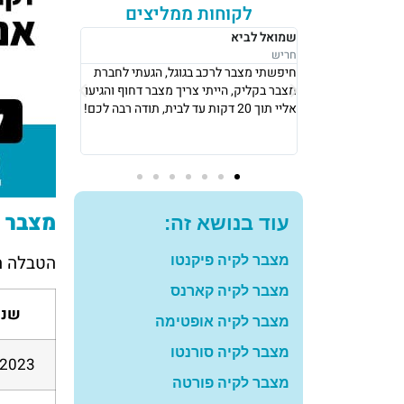
לקוחות ממליצים
רבקה לוי
אושר סעדיה
נתניה
נתניה
גל, הגעתי לחברת
אני גרה בנתניה, אני פשוט הייתי חייבת
את מצבר בקלי
 מצבר דחוף והגיעו
מצבר כדי לצאת לעבודה ב8 בבוקר, הגיעו
החליפו לי מצב
אליי תוך 10 דקות והחליפו לי מצבר עם
שיש, תודה רב
מחיר מאוד הוגן! תודה רבה לכם
להמליץ עליכם
מצבר לקיה EV6 – השוו
עוד בנושא זה:
הטבלה ה
מצבר לקיה פיקנטו
מצבר לקיה קארנס
שנת
מצבר לקיה אופטימה
מצבר לקיה סורנטו
 2023
מצבר לקיה פורטה