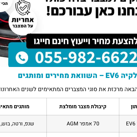
דנה מזרחי
יוסי
תל אביב
חיפ
ק הכרתי דרך חבר טוב, הם
השירות של מצבר בקליק פשוט מדהים!
אין 
ר במהירות וגבו מחיר הכי זול
נתקעתי עם רכב שלא מתניע, ותוך פחות
מצוי
ה לכם על העזרה, שמח
משעה הגיעו עד אליי עם מצבר חדש. גם
שהגי
 גם לאנשים אחרים.
המחיר היה הוגן וגם השירות היה מקצועי.
אפנ
ממליצה בחום
את מחירים ומותגים
באה מרכזת את סוגי המצברים המתאימים לשנים האחרונות
ון
קיבולת מצבר מומלצת
מותגים מתאימ
EV6
70 אמפר AGM
שנפ, ורטה, בוש, 