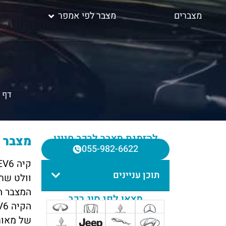
מצברים
מצבר לפי אמפר
דף 
להזמנת מצבר לרכב חייגו
מצבר לקיה EV6 – ש
055-982-6622
תוכן עניינים
וולט שת
המצבר הז
מצאו לפי סוג רכב
של מאות 