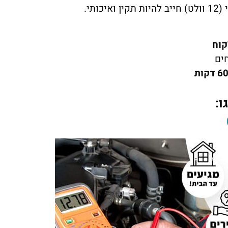
תי.
קוח
חים
ו: