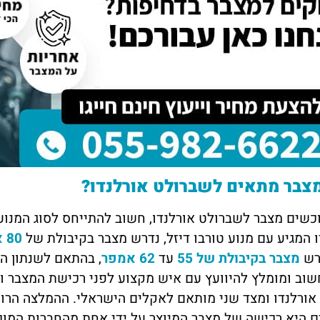
דנה מזרחי
יוסי 
תל אביב
חיפה
 הכרתי דרך חבר טוב, הם
השירות של מצבר בקליק פשוט מדהים!
אין 
 במהירות וגבו מחיר הכי זול
נתקעתי עם רכב שלא מתניע, ותוך פחות
מצוי
ה לכם על העזרה, שמח
משעה הגיעו עד אליי עם מצבר חדש. גם
שהגי
 גם לאנשים אחרים.
המחיר היה הוגן וגם השירות היה מקצועי.
אפנה
ממליצה בחום
צבר מתאים לשברולט אורלנדו?
כשים מצבר לשברולט אורלנדו, חשוב להתייחס לסוג המנו
 המגיע עם מנוע טורבו דיזל, נדרש מצבר בקיבולת של
80 אמפר
דרש
מצבר בקיבולת של 55
עד
62 אמפר
, בהתאם לשנתון ה
שוב ומומלץ להיוועץ עם איש מקצוע לפני רכישת המצבר ו
אורלנדו ומצד שני מותאם לאקלים הישראלי. ההמלצה הרוו
 היא רכישה של מצבר המיוצר על ידי אחת מהחברות המוכר