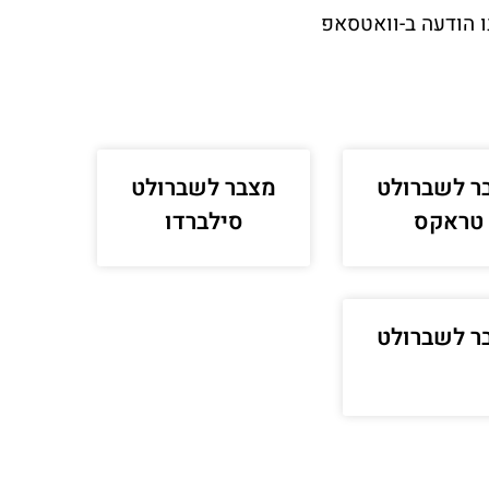
 הודעה ב-וואטסאפ
ר לשברולט
מצבר לשברולט
טראקס
סילברדו
ר לשברולט