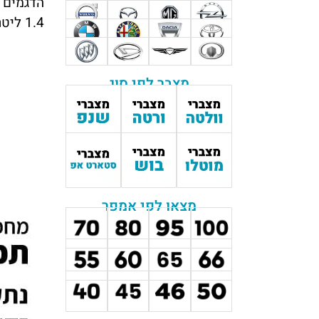
1.4 ליטר. שברולט אורלנדו הוא רכב פנאי שטח – 7 מקומות, הנחשב למיניוואן מרווח במחיר סביר ושפוי.
מצבר לפי סוג
מצאו לפי אמפר