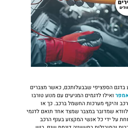
כהן
מורן לוי
ראשון לציון
מילים! השירות של מצבר בקליק היה
שירות שלא רואים כל יום! המצבר שלי
ן. הזמנתי מצבר עד הבית, והבחור
שבק חיים באמצע היום, ותוך פחות משע
ע היה אדיב, מהיר ומקצועי. בלי ספק
כבר הייתי שוב על הכביש. תודה למצבר
 אליהם שוב אם אצטרך
בקליק על השירות הנהדר
ע בדגם הספציפי שבבעלותכם, כאשר מצברים
ואילו לדגמים המגיעים עם מנוע טורבו
רכב והיקף מערכות החשמל ברכב. כך או
לוודא שמדובר במצבר שמצד אחד תואם לדגמי
חת על ידי כל אנשי המקצוע בענף הרכב
ות והמובילות בתעשייה דוגמת שנפ, בוש,