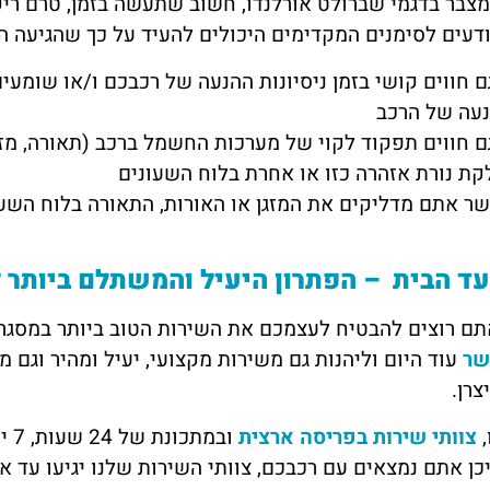
בר בדגמי שברולט אורלנדו, חשוב שתעשה בזמן, טרם ריקו
ודעים לסימנים המקדימים היכולים להעיד על כך שהגיעה ה
 חווים קושי בזמן ניסיונות ההנעה של רכבכם ו/או שומעים 
עה של הרכב
 חווים תפקוד לקוי של מערכות החשמל ברכב (תאורה, מזגן
קת נורת אזהרה כזו או אחרת בלוח השעונים
ר אתם מדליקים את המזגן או האורות, התאורה בלוח השע
ד הבית – הפתרון היעיל והמשתלם ביותר 
תם רוצים להבטיח לעצמכם את השירות הטוב ביותר במסג
שר
עוד היום וליהנות גם משירות מקצועי, יעיל ומהיר וגם 
צרן.
,
צוותי שירות בפריסה ארצית
ן אתם נמצאים עם רכבכם, צוותי השירות שלנו יגיעו עד א