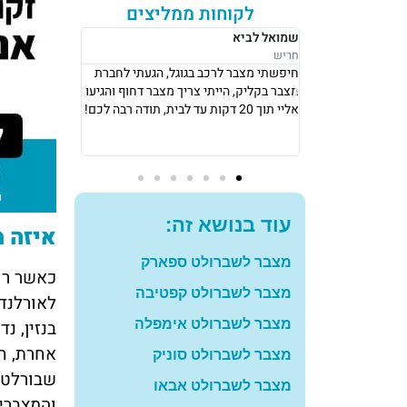
לקוחות ממליצים
רבקה לוי
אושר סעדיה
נתניה
נתניה
ל, הגעתי לחברת
אני גרה בנתניה, אני פשוט הייתי חייבת
את מצבר בקליק
 מצבר דחוף והגיעו
מצבר כדי לצאת לעבודה ב8 בבוקר, הגיעו
החליפו לי מצבר
אליי תוך 10 דקות והחליפו לי מצבר עם
שיש, תודה רב
מחיר מאוד הוגן! תודה רבה לכם
להמליץ עליכם
עוד בנושא זה:
איזה מ
מצבר לשברולט ספארק
כאשר רו
מצבר לשברולט קפטיבה
לאורלנדו
בנזין, נ
מצבר לשברולט אימפלה
אחרת, ח
מצבר לשברולט סוניק
שבורלט 
מצבר לשברולט אבאו
והמצברים