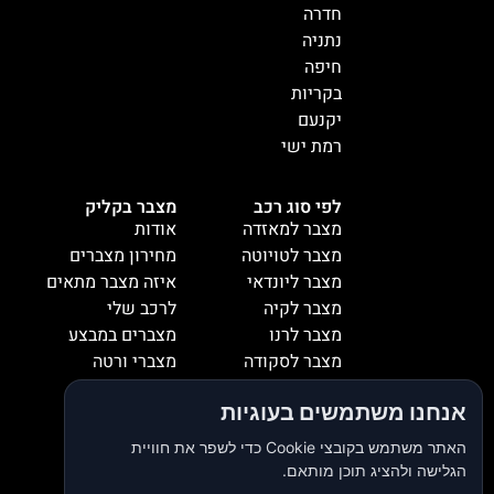
חדרה
נתניה
חיפה
בקריות
יקנעם
רמת ישי
לפי סוג רכב
מצבר בקליק
מצבר למאזדה
אודות
מצבר לטויוטה
מחירון מצברים
מצבר ליונדאי
איזה מצבר מתאים
מצבר לקיה
לרכב שלי
מצבר לרנו
מצברים במבצע
מצבר לסקודה
מצברי ורטה
מצבר למיציבושי
מצברי שנפ
אנחנו משתמשים בעוגיות
מצבר לסובארו
מצברי וולטה
מצבר להונדה
אזורי שירות
האתר משתמש בקובצי Cookie כדי לשפר את חוויית
מצבר לאופל
המלצות
הגלישה ולהציג תוכן מותאם.
מצבר לסיאט
צור קשר