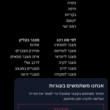
נתניה
חיפה
בקריות
יקנעם
רמת ישי
לפי סוג רכב
מצבר בקליק
מצבר למאזדה
אודות
מצבר לטויוטה
מחירון מצברים
מצבר ליונדאי
איזה מצבר מתאים
מצבר לקיה
לרכב שלי
מצבר לרנו
מצברים במבצע
מצבר לסקודה
מצברי ורטה
מצבר למיציבושי
מצברי שנפ
אנחנו משתמשים בעוגיות
מצבר לסובארו
מצברי וולטה
מצבר להונדה
אזורי שירות
האתר משתמש בקובצי Cookie כדי לשפר את חוויית
מצבר לאופל
המלצות
הגלישה ולהציג תוכן מותאם.
מצבר לסיאט
צור קשר
מצבר לאאודי
דרושים
קבל הכל