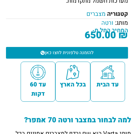
מערכות חשמל מתקדמות.
קטגוריה
מצברים
מותג:
ורטה
המחיר החל מ-
650.00
₪
להזמנה טלפונית לחצו כאן
עד הבית
בכל הארץ
עד 60
דקות
למה לבחור במצבר ורטה 70 אמפר?
מותג Varta הוא שם נרדף למצברים אמינים בכל