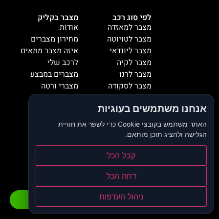
לפי סוג רכב
מצבר בקליק
מצבר למאזדה
אודות
מצבר לטויוטה
מחירון מצברים
מצבר ליונדאי
איזה מצבר מתאים
מצבר לקיה
לרכב שלי
מצבר לרנו
מצברים במבצע
מצבר לסקודה
מצברי ורטה
מצבר למיציבושי
מצברי שנפ
אנחנו משתמשים בעוגיות
מצבר לסובארו
מצברי וולטה
מצבר להונדה
אזורי שירות
האתר משתמש בקובצי Cookie כדי לשפר את חוויית
מצבר לאופל
המלצות
הגלישה ולהציג תוכן מותאם.
מצבר לסיאט
צור קשר
מצבר לאאודי
דרושים
קבל הכל
מצבר לסוזוקי
בלוג
דחה הכל
הצהרת נגישות
מדיניות פרטיות
ניהול העדפות
התקשרו כעת
וואטסאפ