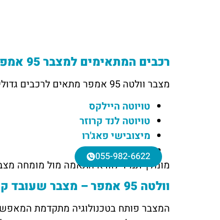
רכבים המתאימים למצבר 95 אמפר
מצבר וולטה 95 אמפר מתאים לרכבים גדולים, רכבי שטח ורכבי עבודה נפוצים בישראל, לדוגמה:
טויוטה היילקס
טויוטה לנד קרוזר
מיצובישי פאג'רו
שברולט סילברדו
055-982-6622
מומלץ תמיד לוודא התאמה מול מומחה מצבר
וולטה 95 אמפר – מצבר שעובד קשה בדיוק כמוך
המצבר פותח בטכנולוגיה מתקדמת המאפשרת