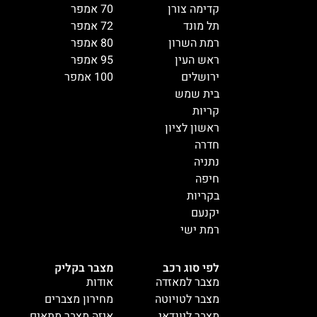
קדימה צורן
70 אמפר
תל מונד
72 אמפר
רמת השרון
80 אמפר
ראש העין
95 אמפר
ירושלים
100 אמפר
בית שמש
קריות
ראשון לציון
חדרה
נתניה
חיפה
בקריות
יקנעם
רמת ישי
לפי סוג רכב
מצבר בקליק
מצבר למאזדה
אודות
מצבר לטויוטה
מחירון מצברים
מצבר ליונדאי
איזה מצבר מתאים