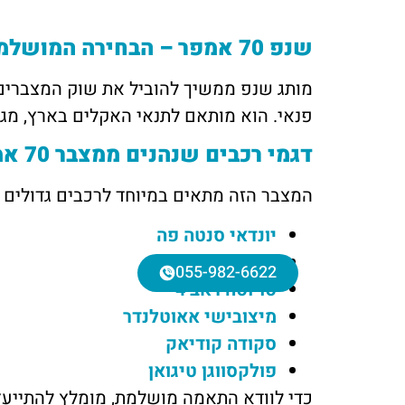
שנפ 70 אמפר – הבחירה המושלמת לרכב עוצמתי
פנאי. הוא מותאם לתנאי האקלים בארץ, מג
דגמי רכבים שנהנים ממצבר 70 אמפר
המצבר הזה מתאים במיוחד לרכבים גדולים 
יונדאי סנטה פה
קיה סורנטו
055-982-6622
טויוטה ראב 4
מיצובישי אאוטלנדר
סקודה קודיאק
פולקסווגן טיגואן
כדי לוודא התאמה מושלמת, מומלץ להתייעץ