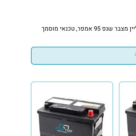
במקום להסתבך עם גרר או לבזבז זמן במוסכים, מצבר בקליק מציעים שירות נוח ויעיל. מזמינים אונליין מצבר שנפ 95 אמפר, טכנאי מוסמך
.