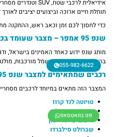
אידיאלית לרכבי שט
תוחלת חיים ארוכה וביצועים יציבים לאורך ז
כדי לחסוך לכם זמן וכאב ראש, ההתקנה מתב
שנפ 95 אמפר – מצבר שעומד בכל אתגר
בהצלחה עם מערכות חשמל מורכבות, מולטי
055-982-6622
רכבים שמתאימים למצבר שנפ 95 אמפר
המצבר הזה מתאים במיוחד לרכבים מסחריים,
טויוטה לנד קרוז
מיצובישי פאג’רו
פנו בוואטסאפ
מיצובישי טרייטון
שברולט סילברדו