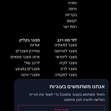
נתניה
חיפה
בקריות
יקנעם
רמת ישי
לפי סוג רכב
מצבר בקליק
מצבר למאזדה
אודות
מצבר לטויוטה
מחירון מצברים
מצבר ליונדאי
איזה מצבר מתאים
מצבר לקיה
לרכב שלי
מצבר לרנו
מצברים במבצע
מצבר לסקודה
מצברי ורטה
מצבר למיציבושי
מצברי שנפ
אנחנו משתמשים בעוגיות
מצבר לסובארו
מצברי וולטה
מצבר להונדה
אזורי שירות
האתר משתמש בקובצי Cookie כדי לשפר את חוויית
מצבר לאופל
המלצות
הגלישה ולהציג תוכן מותאם.
מצבר לסיאט
צור קשר
מצבר לאאודי
דרושים
קבל הכל