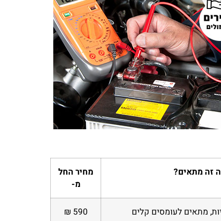
כהן
מורן לוי
ראשון לציון
מילים! השירות של מצבר בקליק היה
שירות שלא רואים כל יום! המצבר שלי
ן. הזמנתי מצבר עד הבית, והבחור
שבק חיים באמצע היום, ותוך פחות משע
ע היה אדיב, מהיר ומקצועי. בלי ספק
כבר הייתי שוב על הכביש. תודה למצבר
 אליהם שוב אם אצטרך
בקליק על השירות הנהדר
 זה מתאים?
מחיר החל
מ-
יות, מתאים לעומסים קלים
590 ₪