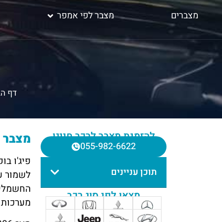
מצברים
מצבר לפי אמפר
דף הב
להזמנת מצבר לרכב חייגו
מצבר ל
055-982-6622
פיג'ו בו
תוכן עניינים
לשמור ע
החשמליו
מצאו לפי סוג רכב
מערכות 