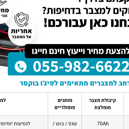
דנה מזרחי
יוסי 
תל אביב
חיפה
 הכרתי דרך חבר טוב, הם
השירות של מצבר בקליק פשוט מדהים!
אין 
 במהירות וגבו מחיר הכי זול
נתקעתי עם רכב שלא מתניע, ותוך פחות
מצוי
ה לכם על העזרה, שמח
משעה הגיעו עד אליי עם מצבר חדש. גם
שהגי
 גם לאנשים אחרים.
המחיר היה הוגן וגם השירות היה מקצועי.
אפנה
ממליצה בחום
רחב למצברים מתאימים לפיג'ו בוקסר
קיבולת מצבר
מותגים
למה
מומלצת
פופולריים
70Ah
שנפ / בוש /
לנסיעות יומיומ