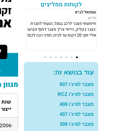
לקוחות ממליצים
רבקה לוי
אושר סעדיה
נתניה
נתניה
ל, הגעתי לחברת
אני גרה בנתניה, אני פשוט הייתי חייבת
את מצבר בקליק
 מצבר דחוף והגיעו
מצבר כדי לצאת לעבודה ב8 בבוקר, הגיעו
החליפו לי מצבר
אליי תוך 10 דקות והחליפו לי מצבר עם
שיש, תודה רב
מחיר מאוד הוגן! תודה רבה לכם
להמליץ עליכם
עוד בנושא זה:
מגוון 
מצבר לפיג'ו 607
מצבר לפיג'ו RCZ
שנת
מצבר לפיג'ו 408
ייצור
מצבר לפיג'ו 407
מצבר לפיג'ו 308
2006-