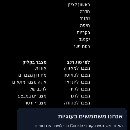
ראשון לציון
חדרה
נתניה
חיפה
בקריות
יקנעם
רמת ישי
לפי סוג רכב
מצבר בקליק
מצבר למאזדה
אודות
מצבר לטויוטה
מחירון מצברים
מצבר ליונדאי
איזה מצבר מתאים
מצבר לקיה
לרכב שלי
מצבר לרנו
מצברים במבצע
מצבר לסקודה
מצברי ורטה
מצבר למיציבושי
מצברי שנפ
אנחנו משתמשים בעוגיות
מצבר לסובארו
מצברי וולטה
מצבר להונדה
אזורי שירות
האתר משתמש בקובצי Cookie כדי לשפר את חוויית