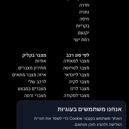
חדרה
נתניה
חיפה
בקריות
יקנעם
רמת ישי
לפי סוג רכב
מצבר בקליק
מצבר למאזדה
אודות
מצבר לטויוטה
מחירון מצברים
מצבר ליונדאי
איזה מצבר מתאים
מצבר לקיה
לרכב שלי
מצבר לרנו
מצברים במבצע
מצבר לסקודה
מצברי ורטה
מצבר למיציבושי
מצברי שנפ
אנחנו משתמשים בעוגיות
מצבר לסובארו
מצברי וולטה
מצבר להונדה
אזורי שירות
האתר משתמש בקובצי Cookie כדי לשפר את חוויית
מצבר לאופל
המלצות
הגלישה ולהציג תוכן מותאם.