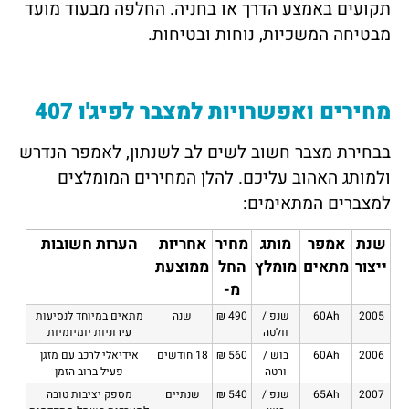
תקועים באמצע הדרך או בחניה. החלפה מבעוד מועד
מבטיחה המשכיות, נוחות ובטיחות.
מחירים ואפשרויות למצבר לפיג'ו 407
בבחירת מצבר חשוב לשים לב לשנתון, לאמפר הנדרש
ולמותג האהוב עליכם. להלן המחירים המומלצים
למצברים המתאימים:
שנת
אמפר
מותג
מחיר
אחריות
הערות חשובות
ייצור
מתאים
מומלץ
החל
ממוצעת
מ-
2005
60Ah
שנפ /
490 ₪
שנה
מתאים במיוחד לנסיעות
וולטה
עירוניות יומיומיות
2006
60Ah
בוש /
560 ₪
18 חודשים
אידיאלי לרכב עם מזגן
ורטה
פעיל ברוב הזמן
2007
65Ah
שנפ /
540 ₪
שנתיים
מספק יציבות טובה