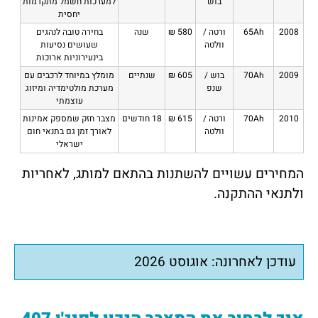
בוש
למערכות חשמל מתקדמות
יחסית
2008
65Ah
ורטה /
580 ₪
שנה
בחירה טובה לנהגים
וולטה
שעושים נסיעות
בינעירוניות ארוכות
2009
70Ah
בוש /
605 ₪
שנתיים
מומלץ במיוחד לרכבים עם
שנפ
מערכת מולטימדיה ומיזוג
עוצמתי
2010
70Ah
ורטה /
615 ₪
18 חודשים
מצבר חזק שמספק אמינות
וולטה
לאורך זמן גם בתנאי חום
ישראלי
המחירים עשויים להשתנות בהתאם למותג, לאחריות
ולתנאי ההתקנה.
עודכן לאחרונה: אוגוסט 2026