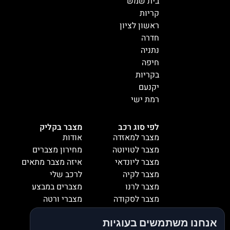
בית שמש
קריות
ראשון לציון
חדרה
נתניה
חיפה
בקריות
יקנעם
רמת ישי
לפי סוג רכב
מצבר בקליק
מצבר למאזדה
אודות
מצבר לטויוטה
מחירון מצברים
מצבר ליונדאי
איזה מצבר מתאים
מצבר לקיה
לרכב שלי
מצבר לרנו
מצברים במבצע
מצבר לסקודה
מצברי ורטה
מצבר למיציבושי
מצברי שנפ
אנחנו משתמשים בעוגיות
מצבר לסובארו
מצברי וולטה