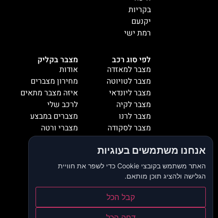
בקריות
יקנעם
רמת ישי
לפי סוג רכב
מצבר בקליק
מצבר למאזדה
אודות
מצבר לטויוטה
מחירון מצברים
מצבר ליונדאי
איזה מצבר מתאים
מצבר לקיה
לרכב שלי
מצבר לרנו
מצברים במבצע
מצבר לסקודה
מצברי ורטה
מצבר למיציבושי
מצברי שנפ
אנחנו משתמשים בעוגיות
מצבר לסובארו
מצברי וולטה
מצבר להונדה
אזורי שירות
האתר משתמש בקובצי Cookie כדי לשפר את חוויית
מצבר לאופל
המלצות
הגלישה ולהציג תוכן מותאם.
מצבר לסיאט
צור קשר
מצבר לאאודי
דרושים
קבל הכל
מצבר לסוזוקי
בלוג
דחה הכל