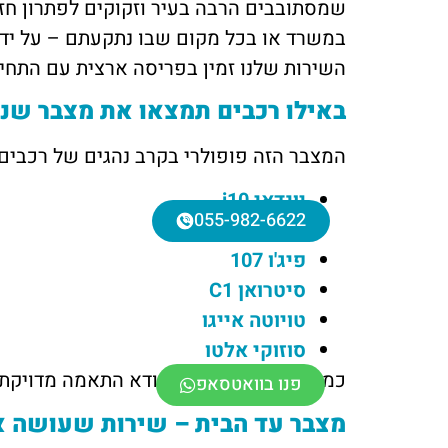
שמסתובבים הרבה בעיר וזקוקים לפתרון חזק
במשרד או בכל מקום שבו נתקעתם – על ידי
השירות שלנו זמין בפריסה ארצית עם התחייבות להגעה תוך עד 60 דקות, כך שאתם לא צרי
באילו רכבים תמצאו את מצבר שנפ 43 אמ
המצבר הזה פופולרי בקרב נהגים של רכבים 
יונדאי i10
055-982-6622
קיה פיקנטו
פיג'ו 107
סיטרואן C1
טויוטה אייגו
סוזוקי אלטו
כמובן שמומלץ תמיד לוודא התאמה מדויקת 
פנו בוואטסאפ
מצבר עד הבית – שירות שעושה א